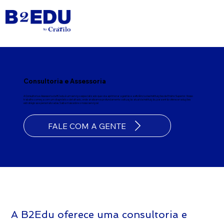
Consultoria e Assessoria
A Consultoria e Assessoria da B2edu é um serviço especializado que visa aprimorar a gestão e a eficiência das Instituições de Ensino Superior. Nosso
trabalho começa com um diagnóstico detalhado, onde analisamos profundamente a situação atual da instituição, para então oferecer soluções
estratégicas e personalizadas. Saiba mais sobre o nosso serviços!
FALE COM A GENTE
A B2Edu oferece uma consultoria e 