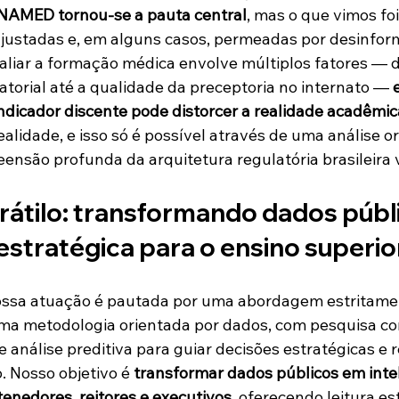
NAMED tornou-se a pauta central
, mas o que vimos fo
justadas e, em alguns casos, permeadas por desinfor
liar a formação médica envolve múltiplos fatores — d
atorial até a qualidade da preceptoria no internato — 
indicador discente pode distorcer a realidade acadêmic
ealidade, e isso só é possível através de uma análise o
ensão profunda da arquitetura regulatória brasileira 
rátilo: transformando dados públ
 estratégica para o ensino superio
nossa atuação é pautada por uma abordagem estritame
ma metodologia orientada por dados, com pesquisa con
e análise preditiva para guiar decisões estratégicas e r
. Nosso objetivo é 
transformar dados públicos em intel
enedores, reitores e executivos
, oferecendo leitura es