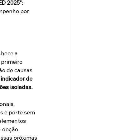
ED 2025"
: 
mpenho por 
hece a 
 primeiro 
ão de causas 
ndicador de 
es isoladas.
nais, 
s e porte sem 
 elementos 
a opção 
ossas próximas 