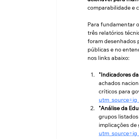
comparabilidade e c
Para fundamentar o
três relatórios téc
foram desenhados pa
públicas e no enten
nos links abaixo:
"Indicadores da
achados naciona
críticos para g
utm_source=ig
"Análise da Edu
grupos listados
implicações de 
utm_source=ig