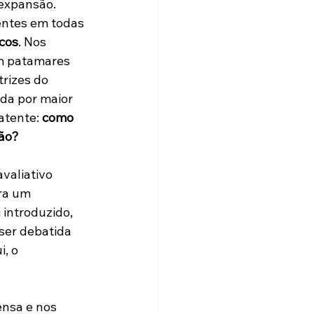
expansão. 
entes em todas 
cos
. Nos 
am patamares 
trizes do 
a por maior 
tente: 
como 
ão? 
valiativo 
ra um 
introduzido, 
ser debatida 
, o 
nsa e nos 