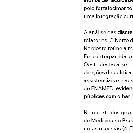
alunos de faculdade
pelo fortalecimento
uma integração curr
A análise das 
discre
relatórios. O Norte 
Nordeste reúne a ma
Em contrapartida, o
Oeste destaca-se pe
direções de polític
assistenciais e inve
do ENAMED, 
eviden
públicas com olhar 
No recorte dos grup
de Medicina no Bras
notas máximas (4-5)