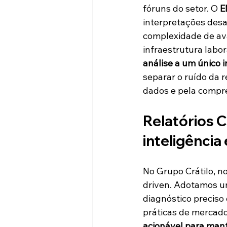
fóruns do setor. O 
E
interpretações desa
complexidade de ava
infraestrutura labor
análise a um único 
separar o ruído da r
dados e pela compre
Relatórios C
inteligência
No Grupo Crátilo, 
driven. Adotamos u
diagnóstico preciso 
práticas de mercado
acionável para mant