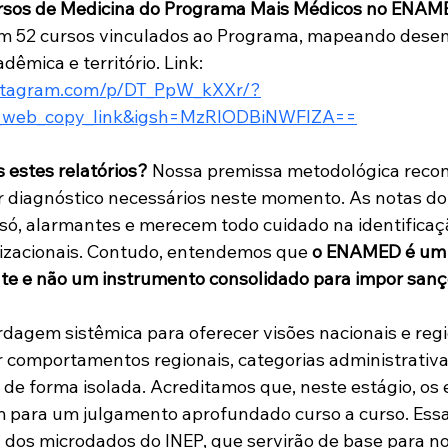
ursos de Medicina do Programa Mais Médicos no ENAM
om 52 cursos vinculados ao Programa, mapeando dese
êmica e território. Link: 
nstagram.com/p/DT_PpW_kXXr/?
_web_copy_link&igsh=MzRlODBiNWFlZA==
 estes relatórios?
 Nossa premissa metodológica recon
or diagnóstico necessários neste momento. As notas do
só, alarmantes e merecem todo cuidado na identificaç
izacionais. Contudo, entendemos que 
o ENAMED é um i
e e não um instrumento consolidado para impor sançõ
gem sistêmica para oferecer visões nacionais e regio
 comportamentos regionais, categorias administrativa
s de forma isolada. Acreditamos que, neste estágio, os
m para um julgamento aprofundado curso a curso. Ess
 dos microdados do INEP, que servirão de base para n