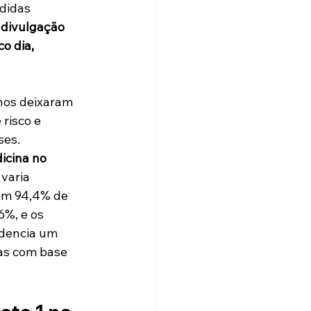
didas 
 divulgação 
o dia, 
nos deixaram 
risco e 
ses.
icina no 
varia 
em 94,4% de 
6%, e os 
idencia um 
as com base 