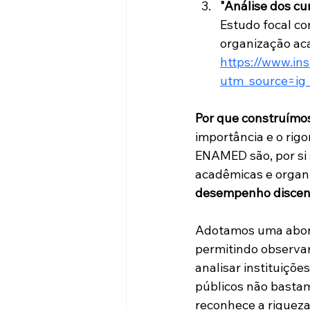
"Análise dos c
Estudo focal c
organização acad
https://www.i
utm_source=ig
Por que construímos
importância e o rig
ENAMED são, por si 
acadêmicas e organ
desempenho discent
Adotamos uma aborda
permitindo observar
analisar instituiçõe
públicos não basta
reconhece a riqueza