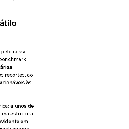
.
átilo 
 pelo nosso 
O benchmark 
árias 
s recortes, ao 
acionáveis às 
ca: 
alunos de 
uma estrutura 
evidente em 