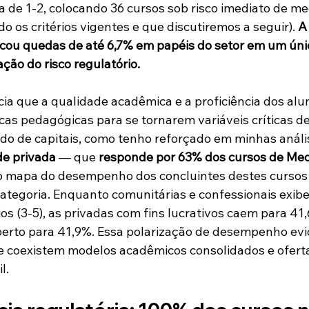
a de 1-2, colocando 36 cursos sob risco imediato de me
o os critérios vigentes e que discutiremos a seguir). 
A
ou quedas de até 6,7% em papéis do setor em um únic
ação do risco regulatório.
cia que a qualidade acadêmica e a proficiência dos alu
as pedagógicas para se tornarem variáveis críticas de 
ado de capitais, como tenho reforçado em minhas análi
de privada
 — que 
responde por 63% dos cursos de Med
o mapa do desempenho dos concluintes destes cursos 
ategoria. Enquanto comunitárias e confessionais exib
ios (3-5), as privadas com fins lucrativos caem para 41,
berto para 41,9%. Essa polarização de desempenho ev
de coexistem modelos acadêmicos consolidados e ofert
l.