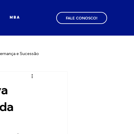
MBA
FALE CONOSCO!
ernança e Sucessão
va
ada