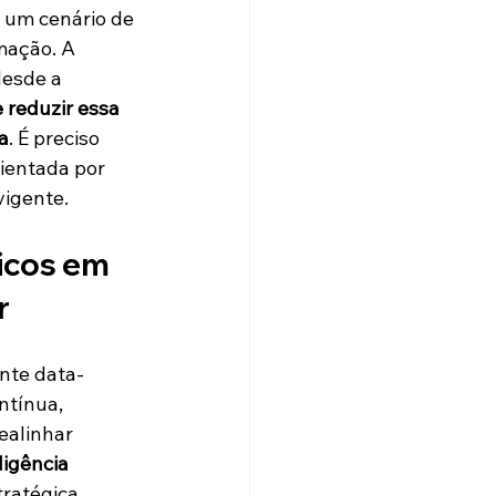
i um cenário de 
mação. A 
esde a 
e reduzir essa 
a
. É preciso 
rientada por 
vigente.
icos em 
r
nte data-
tínua, 
ealinhar 
igência 
tratégica, 