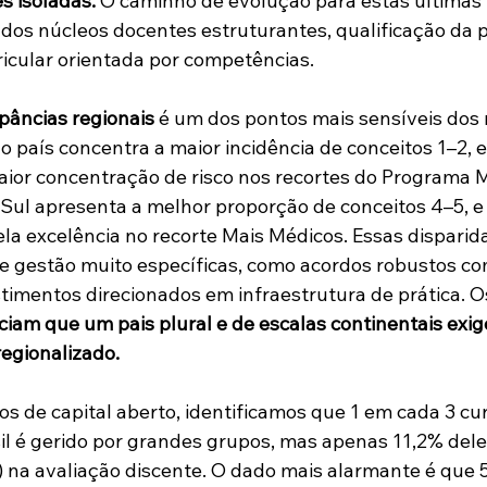
s isoladas.
 O caminho de evolução para estas últimas
 dos núcleos docentes estruturantes, qualificação da p
icular orientada por competências.
pâncias regionais
 é um dos pontos mais sensíveis dos 
do país concentra a maior incidência de conceitos 1–2, 
ior concentração de risco nos recortes do Programa M
 Sul apresenta a melhor proporção de conceitos 4–5, e
la excelência no recorte Mais Médicos. Essas disparid
a e gestão muito específicas, como acordos robustos co
stimentos direcionados em infraestrutura de prática. Os
ciam que um pais plural e de escalas continentais exig
regionalizado.
os de capital aberto, identificamos que 1 em cada 3 cu
il é gerido por grandes grupos, mas apenas 11,2% dele
 na avaliação discente. O dado mais alarmante é que 