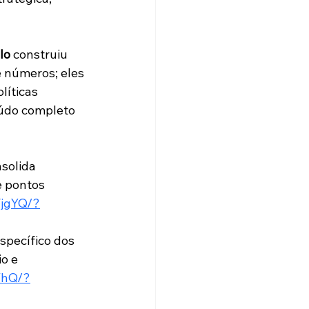
lo
 construiu 
 números; eles 
íticas 
eúdo completo 
nsolida 
e pontos 
VjgYQ/?
específico dos 
o e 
YhQ/?