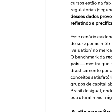
cursos estão na faix
regulatórias (segund
desses dados provoc
refletindo a precific
Esse cenário eviden
de ser apenas métric
‘valuation’ no merc
O benchmark da 
re
país
 — mostra que 
drasticamente por c
conceitos satisfatór
grupos de capital a
Brasil desigual, on
estrutural mais frági