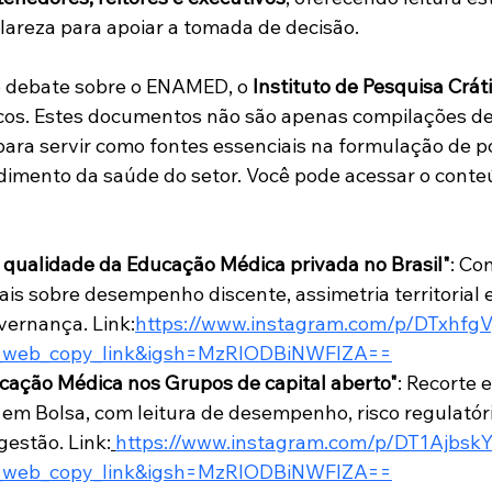
lareza para apoiar a tomada de decisão.
 debate sobre o ENAMED, o 
Instituto de Pesquisa Cráti
nicos. Estes documentos não são apenas compilações de
ra servir como fontes essenciais na formulação de pol
dimento da saúde do setor. Você pode acessar o cont
 qualidade da Educação Médica privada no Brasil"
: Co
is sobre desempenho discente, assimetria territorial 
overnança. Link:
https://www.instagram.com/p/DTxhfg
_web_copy_link&igsh=MzRlODBiNWFlZA==
cação Médica nos Grupos de capital aberto"
: Recorte 
 em Bolsa, com leitura de desempenho, risco regulatóri
gestão. Link:
https://www.instagram.com/p/DT1Ajbsk
_web_copy_link&igsh=MzRlODBiNWFlZA==