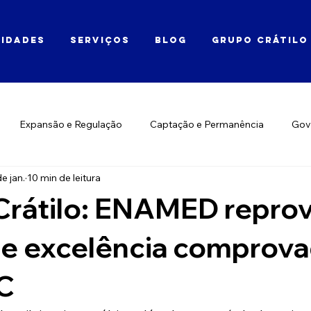
LIDADES
SERVIÇOS
BLOG
GRUPO CRÁTILO
Expansão e Regulação
Captação e Permanência
Gov
e jan.
10 min de leitura
Crátilo: ENAMED repro
de excelência comprov
C