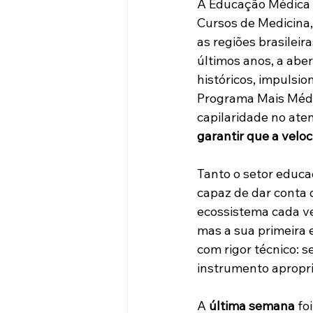
A Educação Médica b
Cursos de Medicina,
as regiões brasileira
últimos anos, a abe
históricos, impulsion
Programa Mais Médi
capilaridade no ate
garantir que a velo
Tanto o setor educa
capaz de dar conta 
ecossistema cada ve
mas a sua primeira 
com rigor técnico: 
instrumento apropr
A 
última semana
 fo