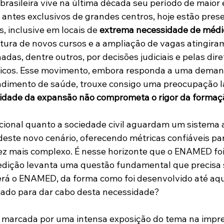
rasileira vive na última década seu período de maior 
 antes exclusivos de grandes centros, hoje estão pres
s, inclusive em locais de 
extrema necessidade de médi
rtura de novos cursos e a ampliação de vagas atingir
adas, dentre outros, por decisões judiciais e pelas dire
cos. Esse movimento, embora responda a uma demand
ndimento de saúde, trouxe consigo uma preocupação la
cidade da expansão não comprometa o rigor da formaç
cional quanto a sociedade civil aguardam um sistema a
deste novo cenário, oferecendo métricas confiáveis pa
z mais complexo. É nesse horizonte que o ENAMED foi 
edição levanta uma questão fundamental que precisa 
será o ENAMED, da forma como foi desenvolvido até aqui
iado para dar cabo desta necessidade?
i marcada por uma intensa exposição do tema na impre