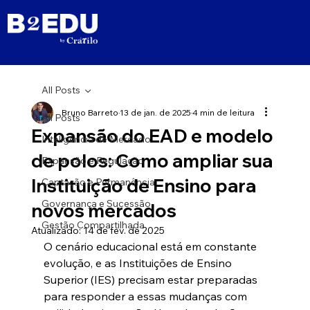
All Posts
Bruno Barreto
13 de jan. de 2025
4 min de leitura
All Posts
Expansão do EAD e modelo
Inteligência de Mercado
de polos: Como ampliar sua
Expansão e Regulação
Instituição de Ensino para
Captação e Permanência
Governança e Sucessão
novos mercados
Gestão Compartilhada
Atualizado:
14 de fev. de 2025
O cenário educacional está em constante 
evolução, e as Instituições de Ensino 
Superior (IES) precisam estar preparadas 
para responder a essas mudanças com 