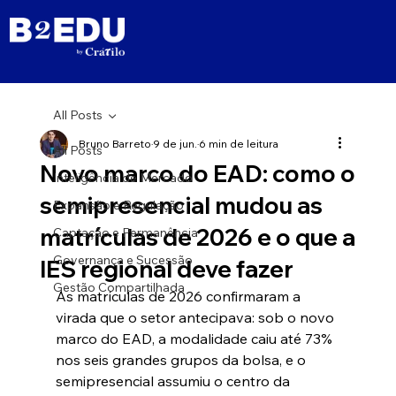
All Posts
Bruno Barreto
9 de jun.
6 min de leitura
All Posts
Novo marco do EAD: como o
Inteligência de Mercado
semipresencial mudou as
Expansão e Regulação
matrículas de 2026 e o que a
Captação e Permanência
Governança e Sucessão
IES regional deve fazer
Gestão Compartilhada
As matrículas de 2026 confirmaram a 
virada que o setor antecipava: sob o novo 
marco do EAD, a modalidade caiu até 73% 
nos seis grandes grupos da bolsa, e o 
semipresencial assumiu o centro da 